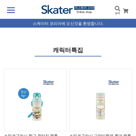
검색
스케이터 코리아에 오신것을 환영합니다.
캐릭터특집
스밋코구라시 학교 원터치 물통
스밋코구라시 고양이형제 휴대 물통